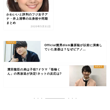
かわいいと評判のフジ女子ア
ナ・井上清華の出身校や同期
まとめ
2020年5月31日
Official髭男dism藤原聡が以前に演奏し
ていた楽器は？なぜピアノ...
濱田龍臣の弟は子役?ドラマ「怪物く
ん」の再放送が決定!ネットの反応は?