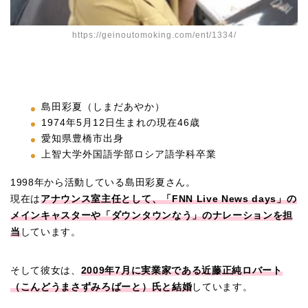
https://geinoutomoking.com/ent/1334/
島田彩夏（しまだあやか）
1974年5月12日生まれの現在46歳
愛知県豊橋市出身
上智大学外国語学部ロシア語学科卒業
1998年から活動している島田彩夏さん。
現在は
アナウンス室主任として、「FNN Live News days」の
メインキャスターや「ダウンタウンなう」のナレーションを担
当
しています。
そして彼女は、
2009年7月に実業家である近藤正純ロバート
（こんどうまさずみろばーと）氏と結婚
しています。