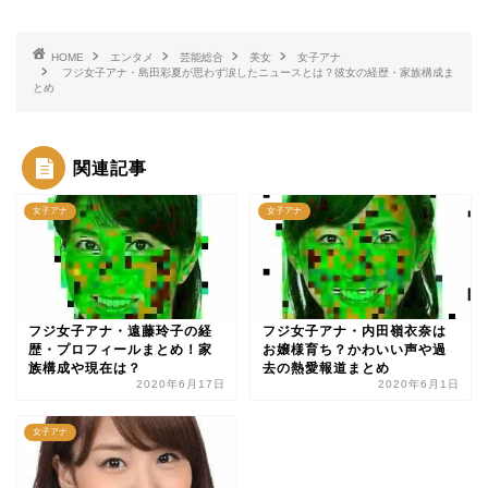
HOME
エンタメ
芸能総合
美女
女子アナ
フジ女子アナ・島田彩夏が思わず涙したニュースとは？彼女の経歴・家族構成ま
とめ
関連記事
女子アナ
女子アナ
フジ女子アナ・遠藤玲子の経
フジ女子アナ・内田嶺衣奈は
歴・プロフィールまとめ！家
お嬢様育ち？かわいい声や過
族構成や現在は？
去の熱愛報道まとめ
2020年6月17日
2020年6月1日
女子アナ