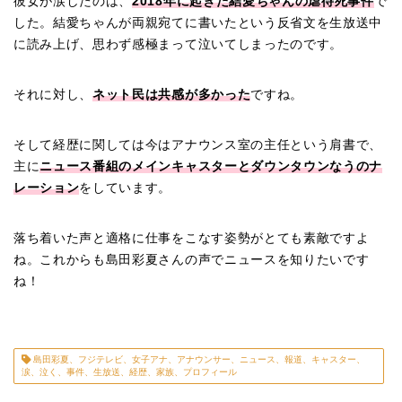
彼女が涙したのは、
2018年に起きた結愛ちゃんの虐待死事件
で
した。結愛ちゃんが両親宛てに書いたという反省文を生放送中
に読み上げ、思わず感極まって泣いてしまったのです。
それに対し、
ネット民は共感が多かった
ですね。
そして経歴に関しては今はアナウンス室の主任という肩書で、
主に
ニュース番組のメインキャスターとダウンタウンなうのナ
レーション
をしています。
落ち着いた声と適格に仕事をこなす姿勢がとても素敵ですよ
ね。これからも島田彩夏さんの声でニュースを知りたいです
ね！
島田彩夏、フジテレビ、女子アナ、アナウンサー、ニュース、報道、キャスター、
涙、泣く、事件、生放送、経歴、家族、プロフィール