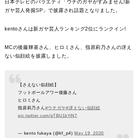
日本テレビのバラエティ「
ウチのガヤがすみません!新
ガヤ芸人発掘SP
」で披露され話題となりました。
kentoさんは新ガヤ芸人ランキング2位にランクイン!
MCの後藤輝基さん、ヒロミさん、指原莉乃さんの冴え
ない似顔絵を披露しました。
【さえない似顔絵】
フットボールアワー後藤さん
ヒロミさん
指原莉乃さん
#ウチガヤ
#冴えない似顔絵
pic.twitter.com/pTBU1kYiN7
— kento fukaya (@kf_p4)
May 19, 2020