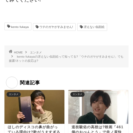
kento fukaya
ウチのガヤがすみません!
冴えない似顔絵
HOME
エンタメ
kento fukayaの冴えない似顔絵って知ってる?「ウチのガヤがすみません!」でも
披露!ネットの反応は?
関連記事
エンタメ
エンタメ
ほしのディスコの鼻が曲がっ
道枝駿佑の高校は?映画「461
ている理由は?歌がうますぎる
個のおべんとう」で井ノ原快