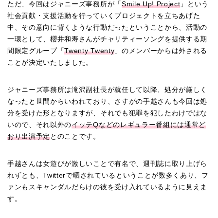
ただ、今回はジャニーズ事務所が「
Smile Up! Project
」という
社会貢献・支援活動を行っていくプロジェクトを立ちあげた
中、その意向に背くような行動だったということから、活動の
一環として、櫻井和寿さんがチャリティーソングを提供する期
間限定グループ「
Twenty Twenty
」のメンバーからは外される
ことが決定いたしました。
ジャニーズ事務所は滝沢副社長が就任して以降、処分が厳しく
なったと世間からいわれており、さすがの手越さんも今回は処
分を受けた形となりますが、それでも犯罪を犯したわけではな
いので、それ以外の
イッテQなどのレギュラー番組には通常ど
おり出演予定
とのことです。
手越さんは女遊びが激しいことで有名で、週刊誌に取り上げら
れずとも、Twitterで晒されているということが数多くあり、フ
ァンもスキャンダルだらけの彼を受け入れているように見えま
す。