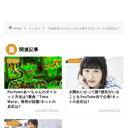
HOME
エンタメ
手越祐也のスキャンダルが多すぎる！ネットの反応は？
関連記事
エンタメ
エンタメ
Perfumeあ〜ちゃんのダイエ
大関れいかって誰?彼氏がいる
ット方法は?新曲「Time
ことをYouTube内で公表!ネッ
Warp」発売が話題!ネットの
トの反応は?
反応は?
2020年7月28日
2020年5月4日
エンタメ