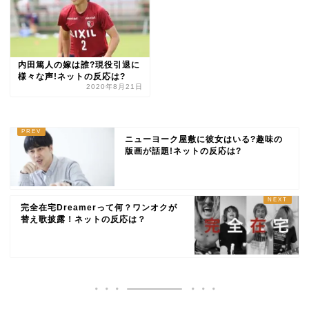
内田篤人の嫁は誰?現役引退に
様々な声!ネットの反応は?
2020年8月21日
ニューヨーク屋敷に彼女はいる?趣味の
版画が話題!ネットの反応は?
完全在宅Dreamerって何？ワンオクが
替え歌披露！ネットの反応は？