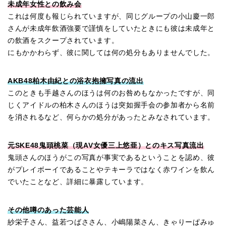
未成年女性との飲み会
これは何度も報じられていますが、同じグループの小山慶一郎
さんが未成年飲酒強要で謹慎をしていたときにも彼は未成年と
の飲酒をスクープされています。
にもかかわらず、彼に関しては何の処分もありませんでした。
AKB48柏木由紀との浴衣抱擁写真の流出
このときも手越さんのほうは何のお咎めもなかったですが、同
じくアイドルの柏木さんのほうは突如握手会の参加者から名前
を消されるなど、何らかの処分があったとみなされています。
元SKE48鬼頭桃菜（現AV女優三上悠亜）とのキス写真流出
鬼頭さんのほうがこの写真が事実であるということを認め、彼
がプレイボーイであることやテキーラではなく赤ワインを飲ん
でいたことなど、詳細に暴露しています。
その他噂のあった芸能人
紗栄子さん、益若つばささん、小嶋陽菜さん、きゃりーぱみゅ