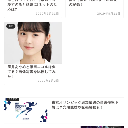
愛すぎると話題に!ネットの反
の記録！
応は?
2020年5月31日
2019年8月11日
美女
筒井あやめと藤田ニコルは似
てる？画像写真を比較してみ
た！
2020年1月3日
東京オリンピック追加抽選の当選倍率予
想は？穴場競技や販売枚数も！