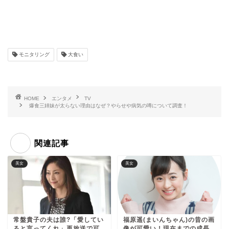
モニタリング
大食い
HOME
エンタメ
TV
爆食三姉妹が太らない理由はなぜ？やらせや病気の噂について調査！
関連記事
美女
美女
常盤貴子の夫は誰?「愛してい
福原遥(まいんちゃん)の昔の画
ると言ってくれ」再放送で可
像が可愛い！現在までの成長