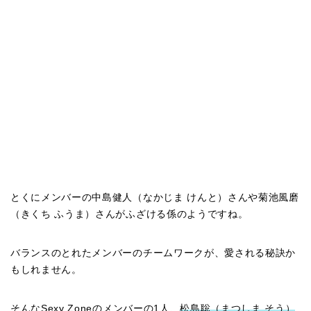
とくにメンバーの中島健人（なかじま けんと）さんや菊池風磨
（きくち ふうま）さんがふざける係のようですね。
バランスのとれたメンバーのチームワークが、愛される秘訣か
もしれません。
そんなSexy Zoneのメンバーの1人、
松島聡（まつしま そう）