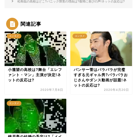
松島聡の高校はどこ?パニック障害の理由は?復帰に喜びの声!ネットの反応は?
関連記事
エンタメ
エンタメ
小瀧望の高校は?舞台「エレフ
パンサー菅はパラパラが完璧
ァント・マン」主演が決定!ネ
すぎる元ギャル男?パラパラお
ットの反応は?
じさんやダンス動画が話題!ネ
ットの反応は?
2020年7月8日
2020年4月20日
エンタメ
錦戸亮の結婚の予定は?「メイ