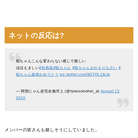
ネットの反応は?
聡ちゃんこんな変わらない感じで嬉しい
ほほえましい
#松島聡
#聡ちゃん
#聡ちゃんおかえりなさい
#
聡ちゃん復帰おめでとう
pic.twitter.com/9GTQL1feJp
— 阿部にゃん@完全無浮上 (@ryoooooohei_a)
August 13,
2020
メンバーの皆さんも嬉しそうにしていました。