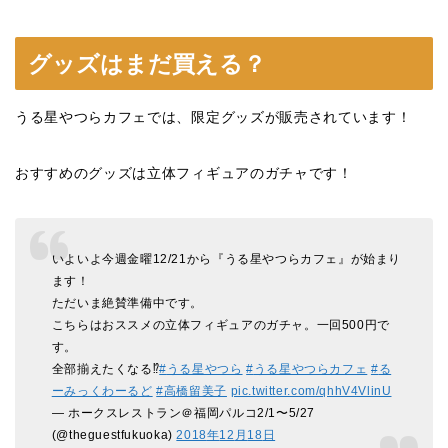
グッズはまだ買える？
うる星やつらカフェでは、限定グッズが販売されています！
おすすめのグッズは立体フィギュアのガチャです！
いよいよ今週金曜12/21から『うる星やつらカフェ』が始まり
ます！
ただいま絶賛準備中です。
こちらはおススメの立体フィギュアのガチャ。一回500円で
す。
全部揃えたくなる⁉️
#
うる星やつら
#
うる星やつらカフェ
#
る
ーみっくわーるど
#
高橋留美子
pic.twitter.com/qhhV4VlinU
— ホークスレストラン＠福岡パルコ2/1〜5/27
(@theguestfukuoka)
2018
年
12
月
18
日