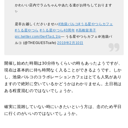
かわいい店内でラムちゃんやあたる達がお待ちしております
✨
是非お越しくださいませ♪♪
#
池袋パルコ
#
うる星やつらカフェ
#
うる星やつら
#
うる星やつら
40
周年
#
高橋留美子
pic.twitter.com/0w4TacL1lp
— うる星やつらカフェ＠池袋パ
ルコ (@THEGUESTcafe)
2019
年
2
月
10
日
開催し始めた時期は
30
分待ちくらいの時もあったようですが、
現在は基本的に待ち時間なく入ることができるようです。しか
し、池袋パルコのコラボレーションカフェはとても人気があり
ますので絶対に空いているかどうかはわかりません。土日祝は
ある程度混むのではないでしょうか。
確実に混雑していない時にいきたいという方は、念のため平日
に行くのがいいのではないでしょうか。