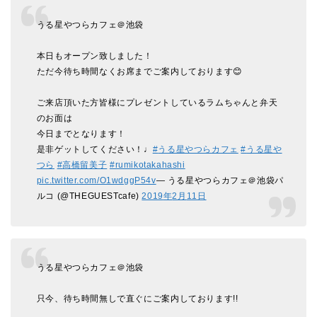
うる星やつらカフェ＠池袋
本日もオープン致しました！
ただ今待ち時間なくお席までご案内しております😊
ご来店頂いた方皆様にプレゼントしているラムちゃんと弁天
のお面は
今日までとなります！
是非ゲットしてください！♩
#
うる星やつらカフェ
#
うる星や
つら
#
高橋留美子
#rumikotakahashi
pic.twitter.com/O1wdggP54v
— うる星やつらカフェ＠池袋パ
ルコ (@THEGUESTcafe)
2019
年
2
月
11
日
うる星やつらカフェ＠池袋
只今、待ち時間無しで直ぐにご案内しております!!