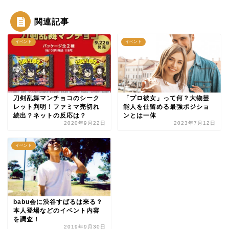
関連記事
イベント
イベント
刀剣乱舞マンチョコのシーク
「プロ彼女」って何？大物芸
レット判明！ファミマ売切れ
能人を仕留める最強ポジショ
続出？ネットの反応は？
ンとは一体
2020年9月22日
2023年7月12日
イベント
babu会に渋谷すばるは来る？
本人登場などのイベント内容
を調査！
2019年9月30日