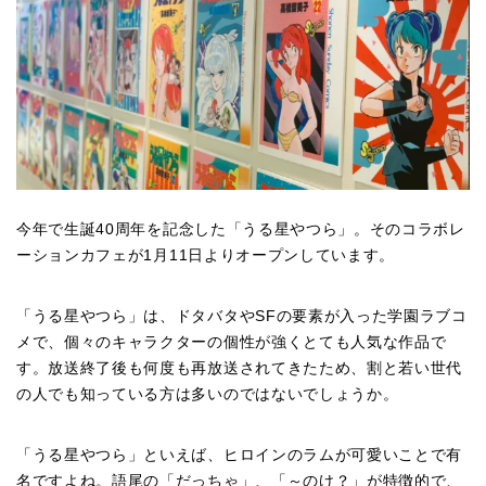
今年で生誕
40
周年を記念した「うる星やつら」。そのコラボレ
ーションカフェが
1
月
11
日よりオープンしています。
「うる星やつら」は、ドタバタや
SF
の要素が入った学園ラブコ
メで、個々のキャラクターの個性が強くとても人気な作品で
す。放送終了後も何度も再放送されてきたため、割と若い世代
の人でも知っている方は多いのではないでしょうか。
「うる星やつら」といえば、ヒロインのラムが可愛いことで有
名ですよね。語尾の「だっちゃ」、「～のけ？」が特徴的で、