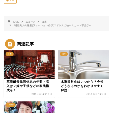
天皇
HOME
ニュース
日本
昭恵夫人の服装(ファッション)が変？ドレスの袖やスカート部分がw
関連記事
日本
日本
草津町長黒岩信忠の年収・収
水道民営化はいつから？今後
入は？嫁や子供などの家族構
どうなるのかをわかりやすく
成も！
解説！
2019年12月7日
2019年8月20日
Twitter