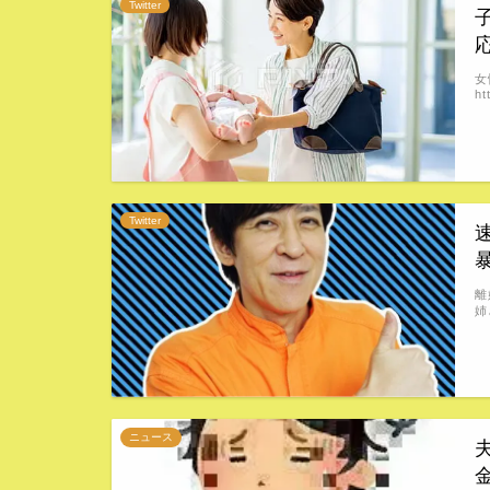
Twitter
女
ht
Twitter
速
離
姉
ニュース