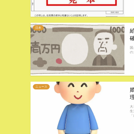
日本
国
の
ニュース
大
生
「