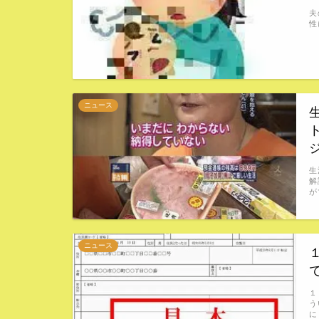
夫
性
ニュース
生
解
が
ニュース
１
う
に