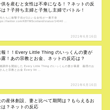
子供を産むと女性は不幸になる！？ネットの反
応は？子持ち主婦と子無し主婦でバトル！
性たちに衝撃子供が3人いる女性が一番不幸
tps://twitter.com/KBYMScotland/status/14040 …
2021年6月16日
報！！Every Little Thing のいっくんの妻が
暴露！あの宗教とお金、ネットの反応は？
婚調停を開始した Every Little Thing のいっくんの妻が暴露 義理のお
さんと宗教とお金 Every litt …
2021年6月16日
夫の産休創設、妻と比べて期間は？もらえるお
金は？ネットの反応