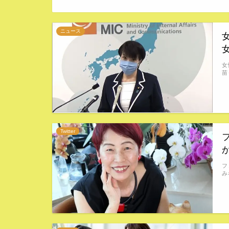
ニュース
女
苗
Twitter
フ
み