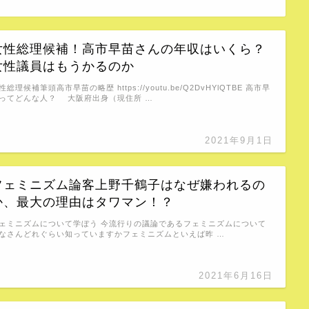
女性総理候補！高市早苗さんの年収はいくら？
女性議員はもうかるのか
性総理候補筆頭高市早苗の略歴 https://youtu.be/Q2DvHYlQTBE 高市早
ってどんな人？ 大阪府出身（現住所 …
2021年9月1日
フェミニズム論客上野千鶴子はなぜ嫌われるの
か、最大の理由はタワマン！？
ェミニズムについて学ぼう 今流行りの議論であるフェミニズムについて
なさんどれぐらい知っていますかフェミニズムといえば昨 …
2021年6月16日