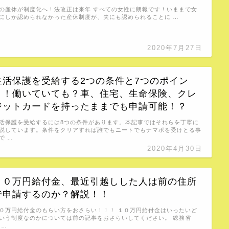
の産休が制度化へ！法改正は来年 すべての女性に朗報です！いままで女
にしか認められなかった産休制度が、夫にも認められることに …
2020年7月27日
生活保護を受給する2つの条件と7つのポイン
ト！働いていても？車、住宅、生命保険、クレ
ジットカードを持ったままでも申請可能！？
活保護を受給するには8つの条件があります。本記事ではそれらを丁寧に
説しています。条件をクリアすれば誰でもニートでもナマポを受けとる事
で …
2020年4月30日
１０万円給付金、最近引越しした人は前の住所
で申請するのか？解説！！
０万円給付金のもらい方をおさらい！！！ １０万円給付金はいったいど
いう制度なのかについては前の記事をおさらいしてください。 総務省
 …