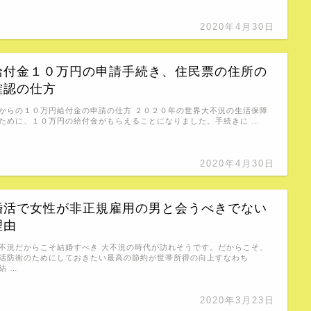
2020年4月30日
給付金１０万円の申請手続き、住民票の住所の
確認の仕方
からの１０万円給付金の申請の仕方 ２０２０年の世界大不況の生活保障
ために、１０万円の給付金がもらえることになりました。手続きに …
2020年4月30日
婚活で女性が非正規雇用の男と会うべきでない
理由
不況だからこそ結婚すべき 大不況の時代が訪れそうです。だからこそ、
活防衛のためにしておきたい最高の節約が世帯所得の向上すなわち
結 …
2020年3月23日